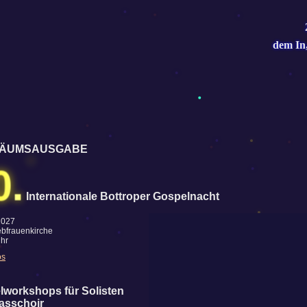
dem In
LÄUMSAUSGABE
0.
Internationale Bottroper Gospelnacht
2027
iebfrauenkirche
Uhr
os
lworkshops für Solisten
asschoir