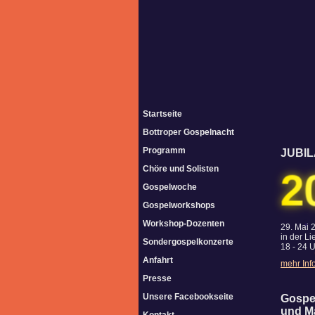
Startseite
Bottroper Gospelnacht
Programm
JUBI
Chöre und Solisten
2
Gospelwoche
Gospelworkshops
Workshop-Dozenten
29. Mai 
in der L
Sondergospelkonzerte
18 - 24 
Anfahrt
mehr Inf
Presse
Unsere Facebookseite
Gospe
und M