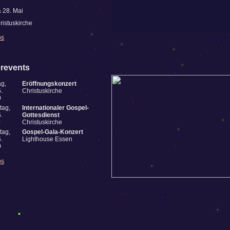
& 28. Mai
ristuskirche
os
revents
ag,
Eröffnungskonzert
.
Christuskirche
0
tag,
Internationaler Gospel-
.
Gottesdienst
0
Christuskirche
tag,
Gospel-Gala-Konzert
.
Lighthouse Essen
0
os